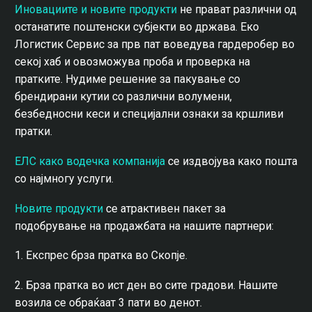
Иновациите и новите продукти
не прават различни од
останатите поштенски субјекти во држава. Еко
Логистик Сервис за прв пат воведува гардеробер во
секој хаб и овозможува проба и проверка на
пратките. Нудиме решение за пакување со
брендирани кутии со различни волумени,
безбедносни кеси и специјални ознаки за кршливи
пратки.
ЕЛС како водечка компанија
се издвојува како пошта
со најмногу услуги.
Новите продукти
се атрактивен пакет за
подобрување на продажбата на нашите партнери:
1. Експрес брза пратка во Скопје.
2. Брза пратка во ист ден во сите градови. Нашите
возила се обраќаат 3 пати во денот.