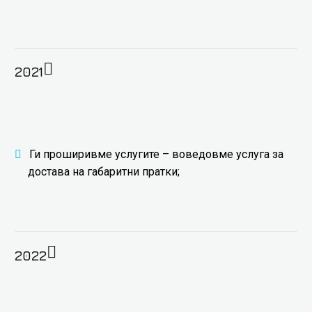
2021
Ги проширивме услугите – воведовме услуга за
достава на габаритни пратки;
2022