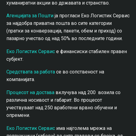
хуманиратни акции во државата и странство.
Агенцијата за Пошти
ја прогласи Еко Логистик Сервис
за најдобра приватна пошта во сите категории
(пратки за конверзација, пакети, обем и приход) со
пазарно учество од над 50% во последните години.
Еко Логистик Сервис
е финансиски стабилен правен
субјект.
Средствата за работа
се во сопственост на
компанијата.
Процесот на достава
вклучува над 200 возила со
различна носивост и габарит. Во процесот
учествуваат над 250 вработени врвно обучени и
опремени.
Еко Логистик Сервис
има најголема мрежа на
подружници (хабови) во сите градови со бројка од