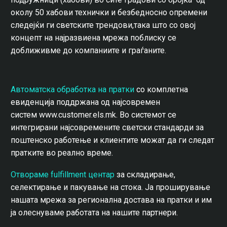
околу 50 хабови технички и безбедносно опремени
следејќи ги светските трендови,така што со овој
концепт на најразвиена мрежа поблиску се
доближивме до компаниите и граѓаните.
Автоматска обработка на пратки
со комплетна
евиденција поддржана од најсовремен
систем
www.customer.els.mk
. Во системот се
интегрирани најсовремените светски стандарди за
поштенско работење и клиентите можат да ги следат
пратките во реално време.
Отвораме fulfillment центар
за складирање,
селектирање и пакување на стока. Ја проширување
нашата мрежа за регионална достава на пратки и им
ја олеснуваме работата на нашите партнери.