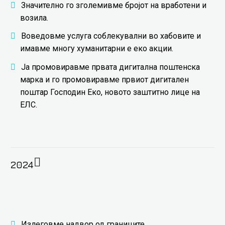
Значително го зголемивме бројот на вработени и
возила.
Воведовме услуга соблекувални во хабовите и
имавме многу хуманитарни е еко акции.
Ја промовиравме првата дигитална поштенска
марка и го промовиравме првиот дигитален
поштар Господин Еко, новото заштитно лице на
ЕЛС.
2024
Излеговме надвор од границите.