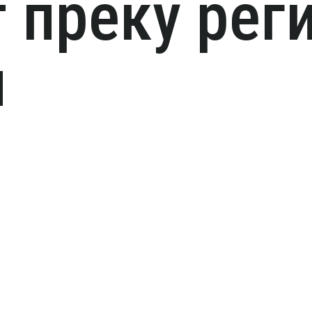
 преку рег
и