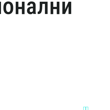
ионални

