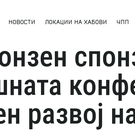


НОВОСТИ
ЛОКАЦИИ НА ХАБОВИ
ЧПП


онзен спон
шната конф
ен развој н