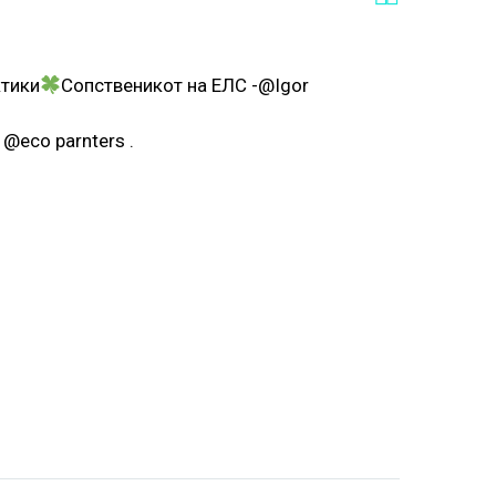
ктики
Сопственикот на ЕЛС -@Igor
@eco parnters .