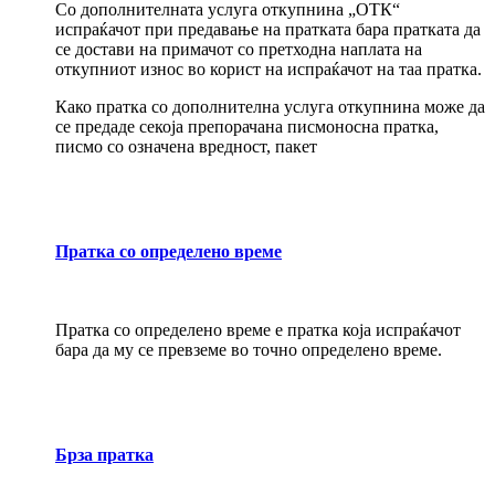
Со дополнителната услуга откупнина „ОТК“
испраќачот при предавање на пратката бара пратката да
се достави на примачот со претходна наплата на
откупниот износ во корист на испраќачот на таа пратка.
Како пратка со дополнителна услуга откупнина може да
се предаде секоја препорачана писмоносна пратка,
писмо со означена вредност, пакет
Пратка со определено време
Пратка со определено време е пратка која испраќачот
бара да му се превземе во точно определено време.
Брза пратка