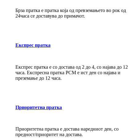
Брза пратка е пратка која од превземањето во рок од
24часа се доставува до примачот.
Експрес пратка
Експрес пратка е со достава од 2 до 4, со најава до 12
часа. Експресна пратка РСМ е ист ден со најава и
преземање до 12 часа.
Приоритетна пратка
Приоритетна пратка е достава наредниот ден, со
предност/приоритет на достава.