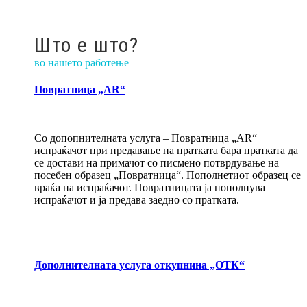
Што е што?
во нашето работење
Повратница „АR“
Со допопнителната услуга – Повратница „АR“
испраќачот при предавање на пратката бара пратката да
се достави на примачот со писмено потврдување на
посебен образец „Повратница“. Пополнетиот образец се
враќа на испраќачот. Повратницата ја пополнува
испраќачот и ја предава заедно со пратката.
Дополнителната услуга откупнина „ОТК“