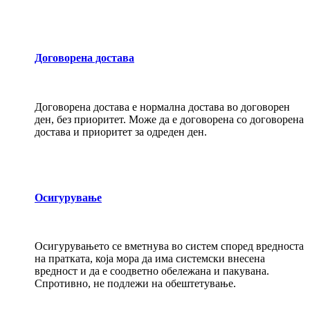
Договорена достава
Договорена достава е нормална достава во договорен
ден, без приоритет. Може да е договорена со договорена
достава и приоритет за одреден ден.
Осигурување
Осигурувањето се вметнува во систем според вредноста
на пратката, која мора да има системски внесена
вредност и да е соодветно обележана и пакувана.
Спротивно, не подлежи на обештетување.